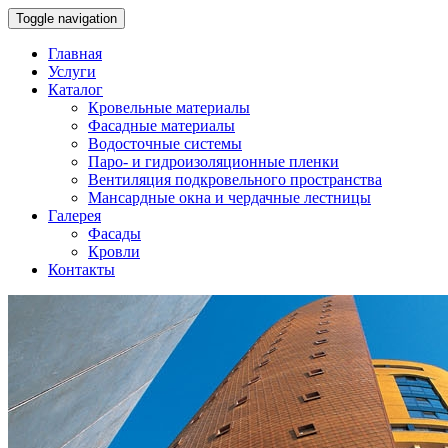
Toggle navigation
Главная
Услуги
Каталог
Кровельные материалы
Фасадные материалы
Водосточные системы
Паро- и гидроизоляционные пленки
Вентиляция подкровельного пространства
Мансардные окна и чердачные лестницы
Галерея
Фасады
Кровли
Контакты