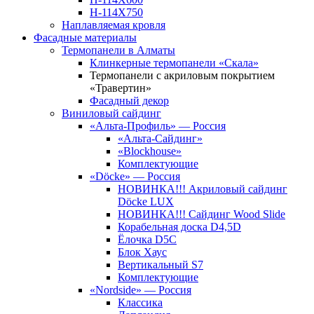
Н-114Х750
Наплавляемая кровля
Фасадные материалы
Термопанели в Алматы
Клинкерные термопанели «Скала»
Термопанели с акриловым покрытием
«Травертин»
Фасадный декор
Виниловый сайдинг
«Альта-Профиль» — Россия
«Альта-Сайдинг»
«Blockhouse»
Комплектующие
«Döcke» — Россия
НОВИНКА!!! Акриловый сайдинг
Döcke LUX
НОВИНКА!!! Сайдинг Wood Slide
Корабельная доска D4,5D
Ёлочка D5C
Блок Хаус
Вертикальный S7
Комплектующие
«Nordside» — Россия
Классика