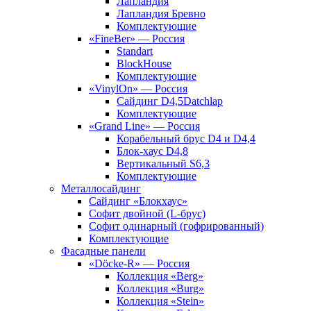
Лапландия
Лапландия Бревно
Комплектующие
«FineBer» — Россия
Standart
BlockHouse
Комплектующие
«VinylOn» — Россия
Сайдинг D4,5Datchlap
Комплектующие
«Grand Line» — Россия
Корабельный брус D4 и D4,4
Блок-хаус D4,8
Вертикальный S6,3
Комплектующие
Металлосайдинг
Сайдинг «Блокхаус»
Софит двойной (L-брус)
Софит одинарный (гофрированный)
Комплектующие
Фасадные панели
«Döcke-R» — Россия
Коллекция «Berg»
Коллекция «Burg»
Коллекция «Stein»