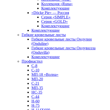
Коллекция «Runa»
Комплектующие
«Döcke Pie» — Россия
Серия «SIMPLE»
Серия «GOLD»
Комплектующие
Комплектующие
Гибкие кровельные листы
Гибкие кровельные листы Ондулин
(Onduline)
Гибкие кровельные листы Ондувилла
(Onduvilla)
Комплектующие
Профнастил
С-8
С-10
МП-18 «Волна»
МП-20
С-21
МП-35
НС-35
С-44
Н-60
Н-75
Н-114Х600