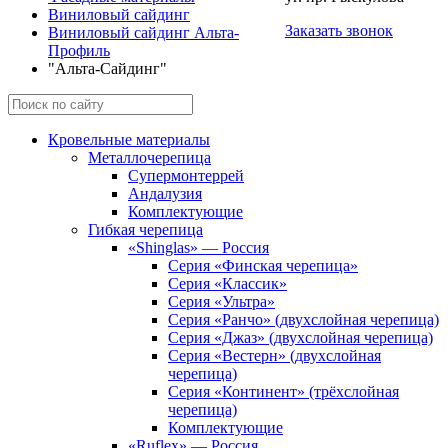
Виниловый сайдинг
Заказать звонок
Виниловый сайдинг Альта-
Профиль
"Альта-Сайдинг"
Кровельные материалы
Металлочерепица
Супермонтеррей
Андалузия
Комплектующие
Гибкая черепица
«Shinglas» — Россия
Серия «Финская черепица»
Серия «Классик»
Серия «Ультра»
Серия «Ранчо» (двухслойная черепица)
Серия «Джаз» (двухслойная черепица)
Серия «Вестерн» (двухслойная
черепица)
Серия «Континент» (трёхслойная
черепица)
Комплектующие
«Ruflex» — Россия