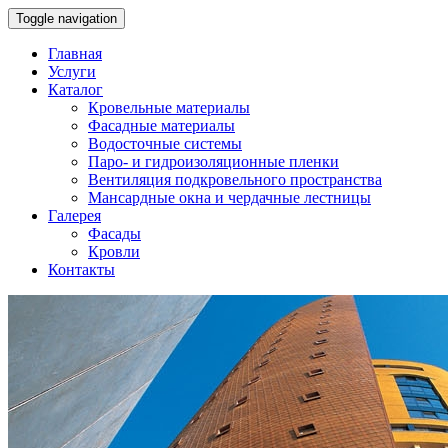
Toggle navigation
Главная
Услуги
Каталог
Кровельные материалы
Фасадные материалы
Водосточные системы
Паро- и гидроизоляционные пленки
Вентиляция подкровельного пространства
Мансардные окна и чердачные лестницы
Галерея
Фасады
Кровли
Контакты