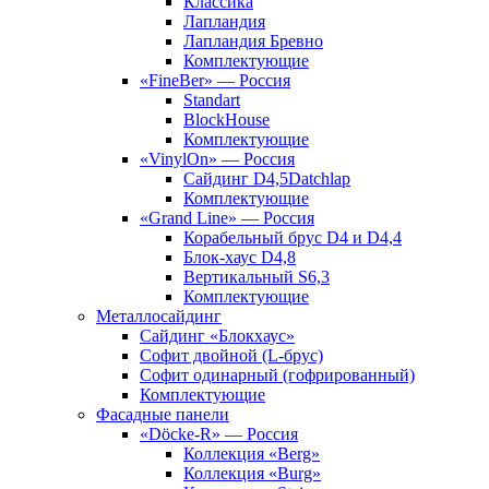
Классика
Лапландия
Лапландия Бревно
Комплектующие
«FineBer» — Россия
Standart
BlockHouse
Комплектующие
«VinylOn» — Россия
Сайдинг D4,5Datchlap
Комплектующие
«Grand Line» — Россия
Корабельный брус D4 и D4,4
Блок-хаус D4,8
Вертикальный S6,3
Комплектующие
Металлосайдинг
Сайдинг «Блокхаус»
Софит двойной (L-брус)
Софит одинарный (гофрированный)
Комплектующие
Фасадные панели
«Döcke-R» — Россия
Коллекция «Berg»
Коллекция «Burg»