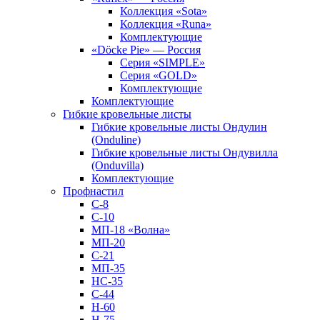
Коллекция «Sota»
Коллекция «Runa»
Комплектующие
«Döcke Pie» — Россия
Серия «SIMPLE»
Серия «GOLD»
Комплектующие
Комплектующие
Гибкие кровельные листы
Гибкие кровельные листы Ондулин
(Onduline)
Гибкие кровельные листы Ондувилла
(Onduvilla)
Комплектующие
Профнастил
С-8
С-10
МП-18 «Волна»
МП-20
С-21
МП-35
НС-35
С-44
Н-60
Н-75