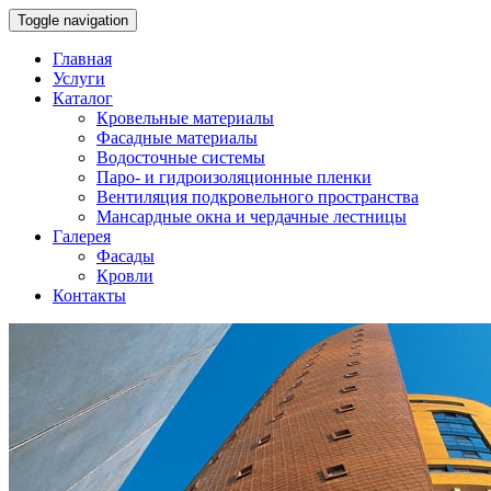
Toggle navigation
Главная
Услуги
Каталог
Кровельные материалы
Фасадные материалы
Водосточные системы
Паро- и гидроизоляционные пленки
Вентиляция подкровельного пространства
Мансардные окна и чердачные лестницы
Галерея
Фасады
Кровли
Контакты