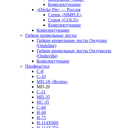
Комплектующие
«Döcke Pie» — Россия
Серия «SIMPLE»
Серия «GOLD»
Комплектующие
Комплектующие
Гибкие кровельные листы
Гибкие кровельные листы Ондулин
(Onduline)
Гибкие кровельные листы Ондувилла
(Onduvilla)
Комплектующие
Профнастил
С-8
С-10
МП-18 «Волна»
МП-20
С-21
МП-35
НС-35
С-44
Н-60
Н-75
Н-114Х600
Н-114Х750