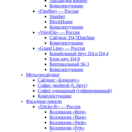
Лапландия Бревно
Комплектующие
«FineBer» — Россия
Standart
BlockHouse
Комплектующие
«VinylOn» — Россия
Сайдинг D4,5Datchlap
Комплектующие
«Grand Line» — Россия
Корабельный брус D4 и D4,4
Блок-хаус D4,8
Вертикальный S6,3
Комплектующие
Металлосайдинг
Сайдинг «Блокхаус»
Софит двойной (L-брус)
Софит одинарный (гофрированный)
Комплектующие
Фасадные панели
«Döcke-R» — Россия
Коллекция «Berg»
Коллекция «Burg»
Коллекция «Stein»
Коллекция «Fels»