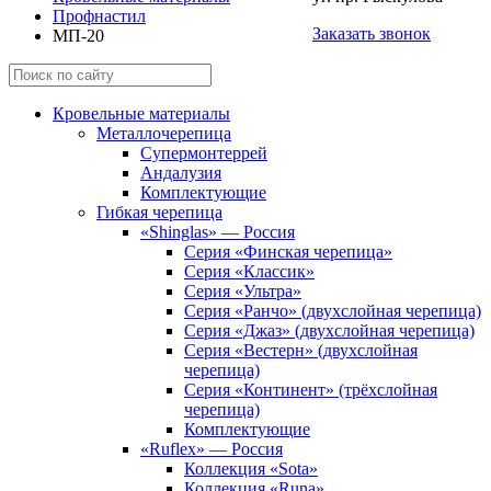
Профнастил
Заказать звонок
МП-20
Кровельные материалы
Металлочерепица
Супермонтеррей
Андалузия
Комплектующие
Гибкая черепица
«Shinglas» — Россия
Серия «Финская черепица»
Серия «Классик»
Серия «Ультра»
Серия «Ранчо» (двухслойная черепица)
Серия «Джаз» (двухслойная черепица)
Серия «Вестерн» (двухслойная
черепица)
Серия «Континент» (трёхслойная
черепица)
Комплектующие
«Ruflex» — Россия
Коллекция «Sota»
Коллекция «Runa»