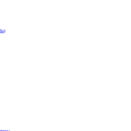
la)
ртин»