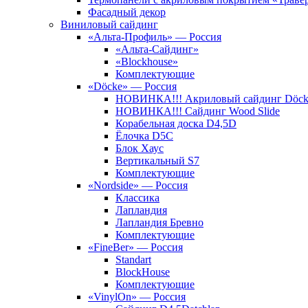
Фасадный декор
Виниловый сайдинг
«Альта-Профиль» — Россия
«Альта-Сайдинг»
«Blockhouse»
Комплектующие
«Döcke» — Россия
НОВИНКА!!! Акриловый сайдинг Döc
НОВИНКА!!! Сайдинг Wood Slide
Корабельная доска D4,5D
Ёлочка D5C
Блок Хаус
Вертикальный S7
Комплектующие
«Nordside» — Россия
Классика
Лапландия
Лапландия Бревно
Комплектующие
«FineBer» — Россия
Standart
BlockHouse
Комплектующие
«VinylOn» — Россия