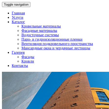
Toggle navigation
Главная
Услуги
Каталог
Кровельные материалы
Фасадные материалы
Водосточные системы
Паро- и гидроизоляционные пленки
Вентиляция подкровельного пространства
Мансардные окна и чердачные лестницы
Галерея
Фасады
Кровли
Контакты