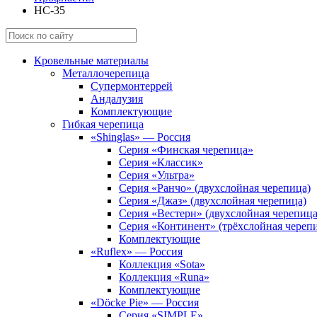
НС-35
Кровельные материалы
Металлочерепица
Супермонтеррей
Андалузия
Комплектующие
Гибкая черепица
«Shinglas» — Россия
Серия «Финская черепица»
Серия «Классик»
Серия «Ультра»
Серия «Ранчо» (двухслойная черепица)
Серия «Джаз» (двухслойная черепица)
Серия «Вестерн» (двухслойная черепица
Серия «Континент» (трёхслойная череп
Комплектующие
«Ruflex» — Россия
Коллекция «Sota»
Коллекция «Runa»
Комплектующие
«Döcke Pie» — Россия
Серия «SIMPLE»