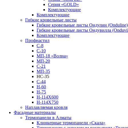
Серия «GOLD»
Комплектующие
Комплектующие
Гибкие кровельные листы
Гибкие кровельные листы Ондулин (Onduline)
Гибкие кровельные листы Ондувилла (Onduvil
Комплектующие
Профнастил
С-8
С-10
МП-18 «Волна»
МП-20
С-21
МП-35
НС-35
С-44
Н-60
Н-75
Н-114Х600
Н-114Х750
Наплавляемая кровля
Фасадные материалы
Термопанели в Алматы
Клинкерные термопанели «Скала»
Термопанели с акриловым покрытием «Траве