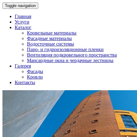
Toggle navigation
Главная
Услуги
Каталог
Кровельные материалы
Фасадные материалы
Водосточные системы
Паро- и гидроизоляционные пленки
Вентиляция подкровельного пространства
Мансардные окна и чердачные лестницы
Галерея
Фасады
Кровли
Контакты