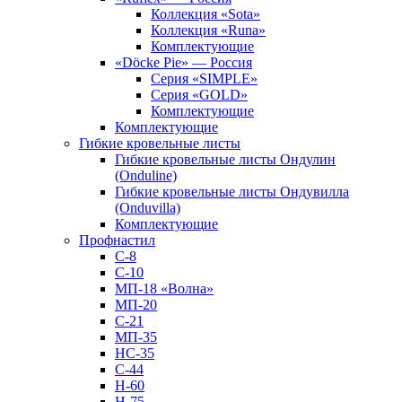
Коллекция «Sota»
Коллекция «Runa»
Комплектующие
«Döcke Pie» — Россия
Серия «SIMPLE»
Серия «GOLD»
Комплектующие
Комплектующие
Гибкие кровельные листы
Гибкие кровельные листы Ондулин
(Onduline)
Гибкие кровельные листы Ондувилла
(Onduvilla)
Комплектующие
Профнастил
С-8
С-10
МП-18 «Волна»
МП-20
С-21
МП-35
НС-35
С-44
Н-60
Н-75