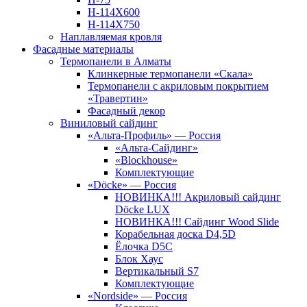
Н-114Х600
Н-114Х750
Наплавляемая кровля
Фасадные материалы
Термопанели в Алматы
Клинкерные термопанели «Скала»
Термопанели с акриловым покрытием
«Травертин»
Фасадный декор
Виниловый сайдинг
«Альта-Профиль» — Россия
«Альта-Сайдинг»
«Blockhouse»
Комплектующие
«Döcke» — Россия
НОВИНКА!!! Акриловый сайдинг
Döcke LUX
НОВИНКА!!! Сайдинг Wood Slide
Корабельная доска D4,5D
Ёлочка D5C
Блок Хаус
Вертикальный S7
Комплектующие
«Nordside» — Россия