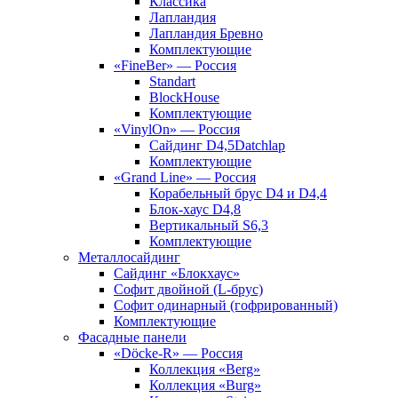
Классика
Лапландия
Лапландия Бревно
Комплектующие
«FineBer» — Россия
Standart
BlockHouse
Комплектующие
«VinylOn» — Россия
Сайдинг D4,5Datchlap
Комплектующие
«Grand Line» — Россия
Корабельный брус D4 и D4,4
Блок-хаус D4,8
Вертикальный S6,3
Комплектующие
Металлосайдинг
Сайдинг «Блокхаус»
Софит двойной (L-брус)
Софит одинарный (гофрированный)
Комплектующие
Фасадные панели
«Döcke-R» — Россия
Коллекция «Berg»
Коллекция «Burg»