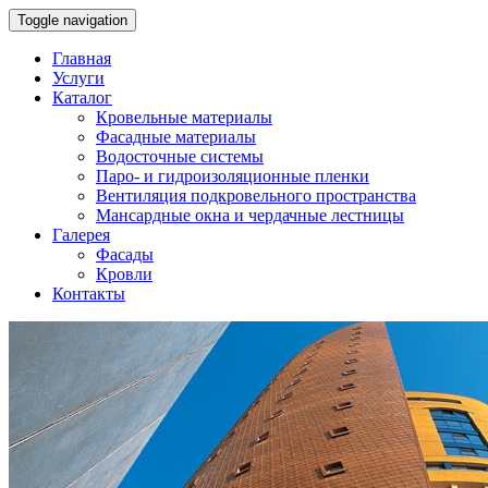
Toggle navigation
Главная
Услуги
Каталог
Кровельные материалы
Фасадные материалы
Водосточные системы
Паро- и гидроизоляционные пленки
Вентиляция подкровельного пространства
Мансардные окна и чердачные лестницы
Галерея
Фасады
Кровли
Контакты