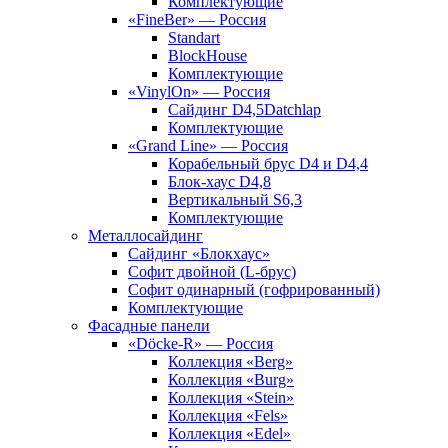
Комплектующие
«FineBer» — Россия
Standart
BlockHouse
Комплектующие
«VinylOn» — Россия
Сайдинг D4,5Datchlap
Комплектующие
«Grand Line» — Россия
Корабельный брус D4 и D4,4
Блок-хаус D4,8
Вертикальный S6,3
Комплектующие
Металлосайдинг
Сайдинг «Блокхаус»
Софит двойной (L-брус)
Софит одинарный (гофрированный)
Комплектующие
Фасадные панели
«Döcke-R» — Россия
Коллекция «Berg»
Коллекция «Burg»
Коллекция «Stein»
Коллекция «Fels»
Коллекция «Edel»