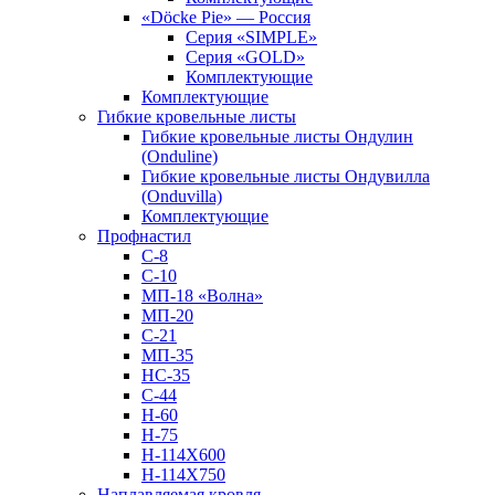
«Döcke Pie» — Россия
Серия «SIMPLE»
Серия «GOLD»
Комплектующие
Комплектующие
Гибкие кровельные листы
Гибкие кровельные листы Ондулин
(Onduline)
Гибкие кровельные листы Ондувилла
(Onduvilla)
Комплектующие
Профнастил
С-8
С-10
МП-18 «Волна»
МП-20
С-21
МП-35
НС-35
С-44
Н-60
Н-75
Н-114Х600
Н-114Х750
Наплавляемая кровля