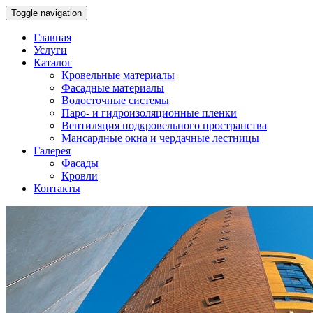
Toggle navigation
Главная
Услуги
Каталог
Кровельные материалы
Фасадные материалы
Водосточные системы
Паро- и гидроизоляционные пленки
Вентиляция подкровельного пространства
Мансардные окна и чердачные лестницы
Галерея
Фасады
Кровли
Контакты