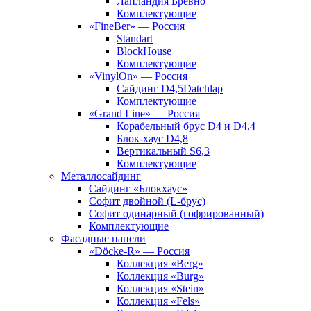
Лапландия Бревно
Комплектующие
«FineBer» — Россия
Standart
BlockHouse
Комплектующие
«VinylOn» — Россия
Сайдинг D4,5Datchlap
Комплектующие
«Grand Line» — Россия
Корабельный брус D4 и D4,4
Блок-хаус D4,8
Вертикальный S6,3
Комплектующие
Металлосайдинг
Сайдинг «Блокхаус»
Софит двойной (L-брус)
Софит одинарный (гофрированный)
Комплектующие
Фасадные панели
«Döcke-R» — Россия
Коллекция «Berg»
Коллекция «Burg»
Коллекция «Stein»
Коллекция «Fels»