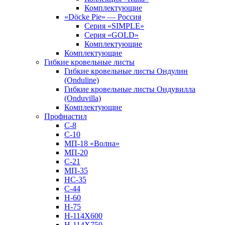
Комплектующие
«Döcke Pie» — Россия
Серия «SIMPLE»
Серия «GOLD»
Комплектующие
Комплектующие
Гибкие кровельные листы
Гибкие кровельные листы Ондулин
(Onduline)
Гибкие кровельные листы Ондувилла
(Onduvilla)
Комплектующие
Профнастил
С-8
С-10
МП-18 «Волна»
МП-20
С-21
МП-35
НС-35
С-44
Н-60
Н-75
Н-114Х600
Н-114Х750