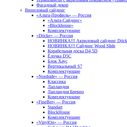
Фасадный декор
Виниловый сайдинг
«Альта-Профиль» — Россия
«Альта-Сайдинг»
«Blockhouse»
Комплектующие
«Döcke» — Россия
НОВИНКА!!! Акриловый сайдинг Döc
НОВИНКА!!! Сайдинг Wood Slide
Корабельная доска D4,5D
Ёлочка D5C
Блок Хаус
Вертикальный S7
Комплектующие
«Nordside» — Россия
Классика
Лапландия
Лапландия Бревно
Комплектующие
«FineBer» — Россия
Standart
BlockHouse
Комплектующие
«VinylOn» — Россия