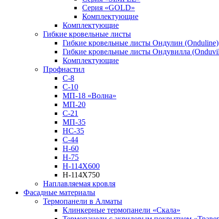
Серия «GOLD»
Комплектующие
Комплектующие
Гибкие кровельные листы
Гибкие кровельные листы Ондулин (Onduline)
Гибкие кровельные листы Ондувилла (Onduvil
Комплектующие
Профнастил
С-8
С-10
МП-18 «Волна»
МП-20
С-21
МП-35
НС-35
С-44
Н-60
Н-75
Н-114Х600
Н-114Х750
Наплавляемая кровля
Фасадные материалы
Термопанели в Алматы
Клинкерные термопанели «Скала»
Термопанели с акриловым покрытием «Траве