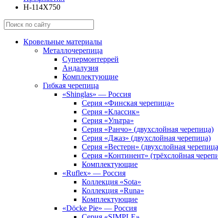
Н-114Х750
Кровельные материалы
Металлочерепица
Супермонтеррей
Андалузия
Комплектующие
Гибкая черепица
«Shinglas» — Россия
Серия «Финская черепица»
Серия «Классик»
Серия «Ультра»
Серия «Ранчо» (двухслойная черепица)
Серия «Джаз» (двухслойная черепица)
Серия «Вестерн» (двухслойная черепица
Серия «Континент» (трёхслойная череп
Комплектующие
«Ruflex» — Россия
Коллекция «Sota»
Коллекция «Runa»
Комплектующие
«Döcke Pie» — Россия
Серия «SIMPLE»