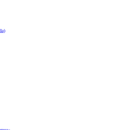
la)
ртин»