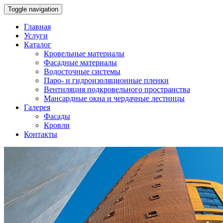
Toggle navigation
Главная
Услуги
Каталог
Кровельные материалы
Фасадные материалы
Водосточные системы
Паро- и гидроизоляционные пленки
Вентиляция подкровельного пространства
Мансардные окна и чердачные лестницы
Галерея
Фасады
Кровли
Контакты