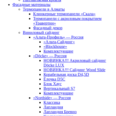
Фасадные материалы
Термопанели в Алматы
Клинкерные термопанели «Скала»
Термопанели с акриловым покрытием
«Травертин»
Фасадный декор
Виниловый сайдинг
«Альта-Профиль» — Россия
«Альта-Сайдинг»
«Blockhouse»
Комплектующие
«Döcke» — Россия
НОВИНКА!!! Акриловый сайдинг
Döcke LUX
НОВИНКА!!! Сайдинг Wood Slide
Корабельная доска D4,5D
Ёлочка D5C
Блок Хаус
Вертикальный S7
Комплектующие
«Nordside» — Россия
Классика
Лапландия
Лапландия Бревно