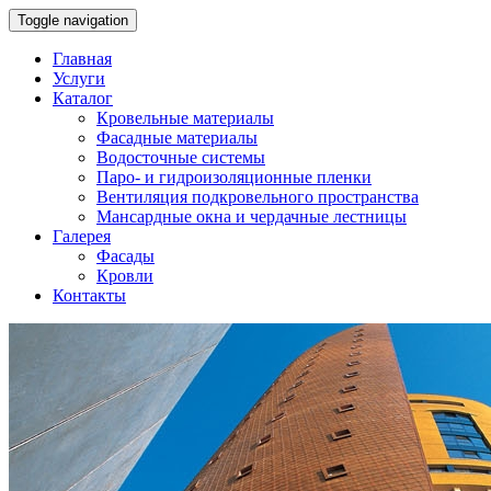
Toggle navigation
Главная
Услуги
Каталог
Кровельные материалы
Фасадные материалы
Водосточные системы
Паро- и гидроизоляционные пленки
Вентиляция подкровельного пространства
Мансардные окна и чердачные лестницы
Галерея
Фасады
Кровли
Контакты