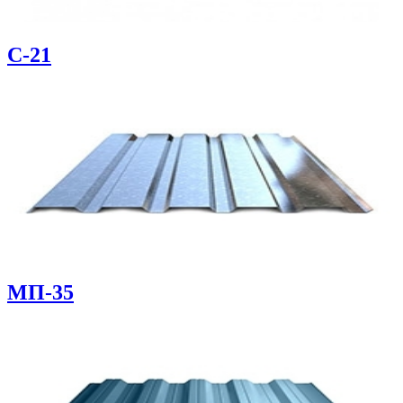
С-21
МП-35