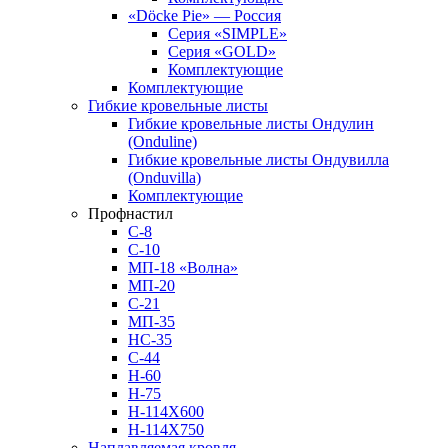
«Döcke Pie» — Россия
Серия «SIMPLE»
Серия «GOLD»
Комплектующие
Комплектующие
Гибкие кровельные листы
Гибкие кровельные листы Ондулин
(Onduline)
Гибкие кровельные листы Ондувилла
(Onduvilla)
Комплектующие
Профнастил
С-8
С-10
МП-18 «Волна»
МП-20
С-21
МП-35
НС-35
С-44
Н-60
Н-75
Н-114Х600
Н-114Х750
Наплавляемая кровля