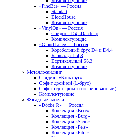
Комплектующие
«FineBer» — Россия
Standart
BlockHouse
Комплектующие
«VinylOn» — Россия
Сайдинг D4,5Datchlap
Комплектующие
«Grand Line» — Россия
Корабельный брус D4 и D4,4
Блок-хаус D4,8
Вертикальный S6,3
Комплектующие
Металлосайдинг
Сайдинг «Блокхаус»
Софит двойной (L-брус)
Софит одинарный (гофрированный)
Комплектующие
Фасадные панели
«Döcke-R» — Россия
Коллекция «Berg»
Коллекция «Burg»
Коллекция «Stein»
Коллекция «Fels»
Коллекция «Edel»