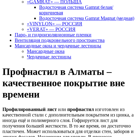
«GAMRAT» — ПОЛЬША
Водосточная система Gamrat белая/
коричневая
Водосточная система Gamrat Magnat (медная)
«VINYLON» — РОССИЯ
«VERAT» — РОССИЯ
Паро- и гидроизоляционные пленки
Вентиляция подкровельного пространства
Мансардные окна и чердачные лестницы
Мансардные окна
Чердачные лестницы
Профнастил в Алматы –
качественное покрытие вне
времени
Профилированный лист
или
профнастил
изготовлен из
качественной стали с дополнительным покрытием из цинка, а
иногда ещё и полимерного слоя. Гофрируется лист для
получения большей жесткости. В то же время, он достаточно
пластичен. Может использоваться для отделки стен, заборов и
других фасадов. Незаменим для кровли. В процессе