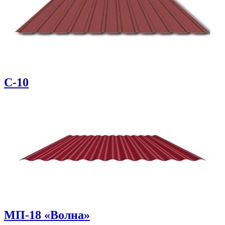
С-10
МП-18 «Волна»