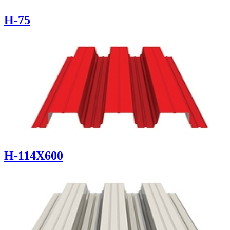
Н-75
Н-114Х600