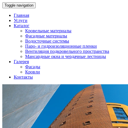
Toggle navigation
Главная
Услуги
Каталог
Кровельные материалы
Фасадные материалы
Водосточные системы
Паро- и гидроизоляционные пленки
Вентиляция подкровельного пространства
Мансардные окна и чердачные лестницы
Галерея
Фасады
Кровли
Контакты