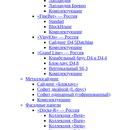
Лапландия
Лапландия Бревно
Комплектующие
«FineBer» — Россия
Standart
BlockHouse
Комплектующие
«VinylOn» — Россия
Сайдинг D4,5Datchlap
Комплектующие
«Grand Line» — Россия
Корабельный брус D4 и D4,4
Блок-хаус D4,8
Вертикальный S6,3
Комплектующие
Металлосайдинг
Сайдинг «Блокхаус»
Софит двойной (L-брус)
Софит одинарный (гофрированный)
Комплектующие
Фасадные панели
«Döcke-R» — Россия
Коллекция «Berg»
Коллекция «Burg»
Коллекция «Stein»