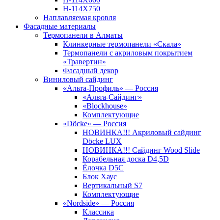
Н-114Х750
Наплавляемая кровля
Фасадные материалы
Термопанели в Алматы
Клинкерные термопанели «Скала»
Термопанели с акриловым покрытием
«Травертин»
Фасадный декор
Виниловый сайдинг
«Альта-Профиль» — Россия
«Альта-Сайдинг»
«Blockhouse»
Комплектующие
«Döcke» — Россия
НОВИНКА!!! Акриловый сайдинг
Döcke LUX
НОВИНКА!!! Сайдинг Wood Slide
Корабельная доска D4,5D
Ёлочка D5C
Блок Хаус
Вертикальный S7
Комплектующие
«Nordside» — Россия
Классика