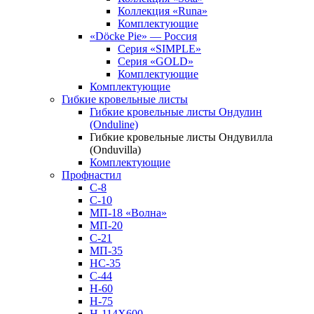
Коллекция «Runa»
Комплектующие
«Döcke Pie» — Россия
Серия «SIMPLE»
Серия «GOLD»
Комплектующие
Комплектующие
Гибкие кровельные листы
Гибкие кровельные листы Ондулин
(Onduline)
Гибкие кровельные листы Ондувилла
(Onduvilla)
Комплектующие
Профнастил
С-8
С-10
МП-18 «Волна»
МП-20
С-21
МП-35
НС-35
С-44
Н-60
Н-75
Н-114Х600