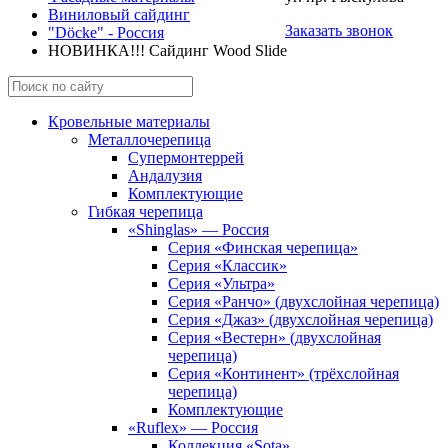
Виниловый сайдинг
Заказать звонок
"Döcke" - Россия
НОВИНКА!!! Сайдинг Wood Slide
Кровельные материалы
Металлочерепица
Супермонтеррей
Андалузия
Комплектующие
Гибкая черепица
«Shinglas» — Россия
Серия «Финская черепица»
Серия «Классик»
Серия «Ультра»
Серия «Ранчо» (двухслойная черепица)
Серия «Джаз» (двухслойная черепица)
Серия «Вестерн» (двухслойная
черепица)
Серия «Континент» (трёхслойная
черепица)
Комплектующие
«Ruflex» — Россия
Коллекция «Sota»