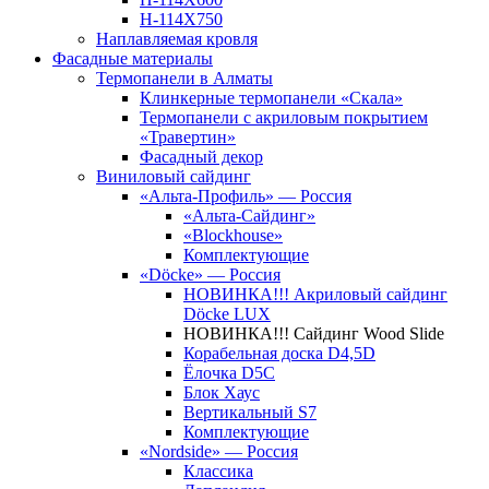
Н-114Х750
Наплавляемая кровля
Фасадные материалы
Термопанели в Алматы
Клинкерные термопанели «Скала»
Термопанели с акриловым покрытием
«Травертин»
Фасадный декор
Виниловый сайдинг
«Альта-Профиль» — Россия
«Альта-Сайдинг»
«Blockhouse»
Комплектующие
«Döcke» — Россия
НОВИНКА!!! Акриловый сайдинг
Döcke LUX
НОВИНКА!!! Сайдинг Wood Slide
Корабельная доска D4,5D
Ёлочка D5C
Блок Хаус
Вертикальный S7
Комплектующие
«Nordside» — Россия
Классика