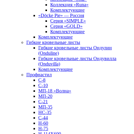
Коллекция «Runa»
Комплектующие
«Döcke Pie» — Россия
Серия «SIMPLE»
Серия «GOLD»
Комплектующие
Комплектующие
Гибкие кровельные листы
Гибкие кровельные листы Ондулин
(Onduline)
Гибкие кровельные листы Ондувилла
(Onduvilla)
Комплектующие
Профнастил
С-8
С-10
МП-18 «Волна»
МП-20
С-21
МП-35
НС-35
С-44
Н-60
Н-75
Н-114Х600