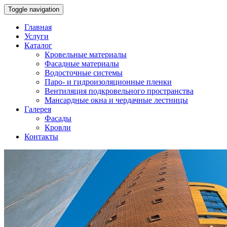
Toggle navigation
Главная
Услуги
Каталог
Кровельные материалы
Фасадные материалы
Водосточные системы
Паро- и гидроизоляционные пленки
Вентиляция подкровельного пространства
Мансардные окна и чердачные лестницы
Галерея
Фасады
Кровли
Контакты