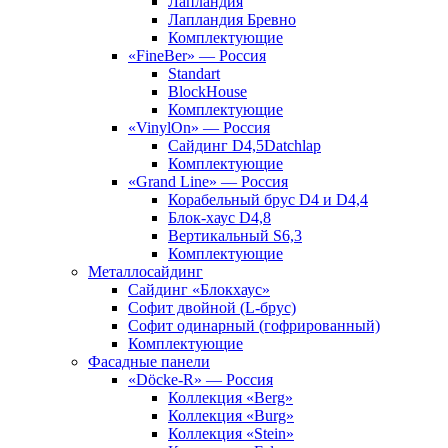
Лапландия
Лапландия Бревно
Комплектующие
«FineBer» — Россия
Standart
BlockHouse
Комплектующие
«VinylOn» — Россия
Сайдинг D4,5Datchlap
Комплектующие
«Grand Line» — Россия
Корабельный брус D4 и D4,4
Блок-хаус D4,8
Вертикальный S6,3
Комплектующие
Металлосайдинг
Сайдинг «Блокхаус»
Софит двойной (L-брус)
Софит одинарный (гофрированный)
Комплектующие
Фасадные панели
«Döcke-R» — Россия
Коллекция «Berg»
Коллекция «Burg»
Коллекция «Stein»