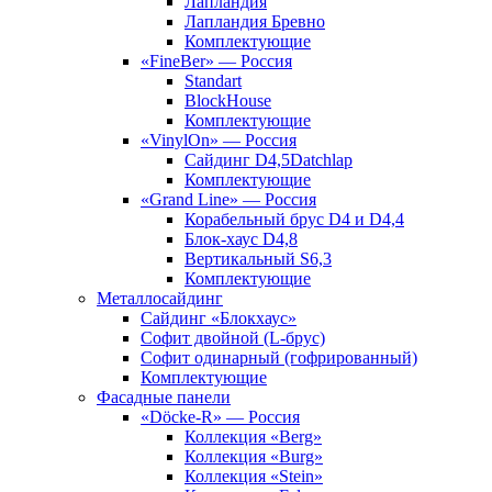
Лапландия
Лапландия Бревно
Комплектующие
«FineBer» — Россия
Standart
BlockHouse
Комплектующие
«VinylOn» — Россия
Сайдинг D4,5Datchlap
Комплектующие
«Grand Line» — Россия
Корабельный брус D4 и D4,4
Блок-хаус D4,8
Вертикальный S6,3
Комплектующие
Металлосайдинг
Сайдинг «Блокхаус»
Софит двойной (L-брус)
Софит одинарный (гофрированный)
Комплектующие
Фасадные панели
«Döcke-R» — Россия
Коллекция «Berg»
Коллекция «Burg»
Коллекция «Stein»