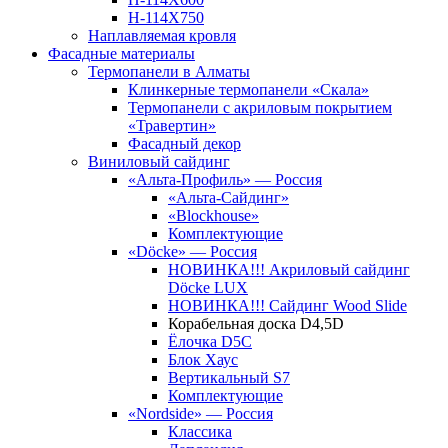
Н-114Х750
Наплавляемая кровля
Фасадные материалы
Термопанели в Алматы
Клинкерные термопанели «Скала»
Термопанели с акриловым покрытием
«Травертин»
Фасадный декор
Виниловый сайдинг
«Альта-Профиль» — Россия
«Альта-Сайдинг»
«Blockhouse»
Комплектующие
«Döcke» — Россия
НОВИНКА!!! Акриловый сайдинг
Döcke LUX
НОВИНКА!!! Сайдинг Wood Slide
Корабельная доска D4,5D
Ёлочка D5C
Блок Хаус
Вертикальный S7
Комплектующие
«Nordside» — Россия
Классика