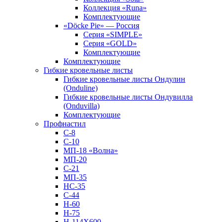
Коллекция «Runa»
Комплектующие
«Döcke Pie» — Россия
Серия «SIMPLE»
Серия «GOLD»
Комплектующие
Комплектующие
Гибкие кровельные листы
Гибкие кровельные листы Ондулин
(Onduline)
Гибкие кровельные листы Ондувилла
(Onduvilla)
Комплектующие
Профнастил
С-8
С-10
МП-18 «Волна»
МП-20
С-21
МП-35
НС-35
С-44
Н-60
Н-75
Н-114Х600