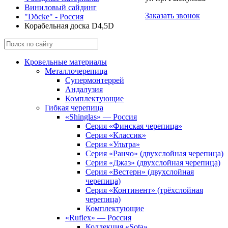
Виниловый сайдинг
Заказать звонок
"Döcke" - Россия
Корабельная доска D4,5D
Кровельные материалы
Металлочерепица
Супермонтеррей
Андалузия
Комплектующие
Гибкая черепица
«Shinglas» — Россия
Серия «Финская черепица»
Серия «Классик»
Серия «Ультра»
Серия «Ранчо» (двухслойная черепица)
Серия «Джаз» (двухслойная черепица)
Серия «Вестерн» (двухслойная
черепица)
Серия «Континент» (трёхслойная
черепица)
Комплектующие
«Ruflex» — Россия
Коллекция «Sota»