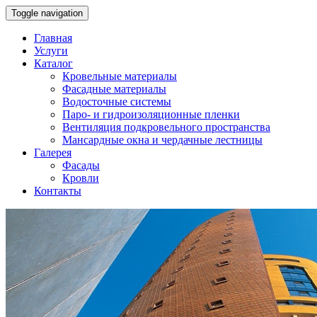
Toggle navigation
Главная
Услуги
Каталог
Кровельные материалы
Фасадные материалы
Водосточные системы
Паро- и гидроизоляционные пленки
Вентиляция подкровельного пространства
Мансардные окна и чердачные лестницы
Галерея
Фасады
Кровли
Контакты