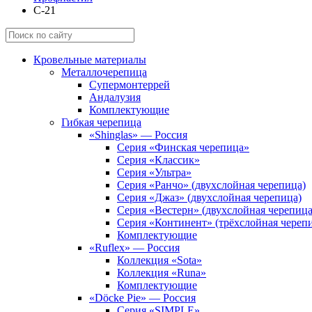
С-21
Кровельные материалы
Металлочерепица
Супермонтеррей
Андалузия
Комплектующие
Гибкая черепица
«Shinglas» — Россия
Серия «Финская черепица»
Серия «Классик»
Серия «Ультра»
Серия «Ранчо» (двухслойная черепица)
Серия «Джаз» (двухслойная черепица)
Серия «Вестерн» (двухслойная черепица
Серия «Континент» (трёхслойная череп
Комплектующие
«Ruflex» — Россия
Коллекция «Sota»
Коллекция «Runa»
Комплектующие
«Döcke Pie» — Россия
Серия «SIMPLE»