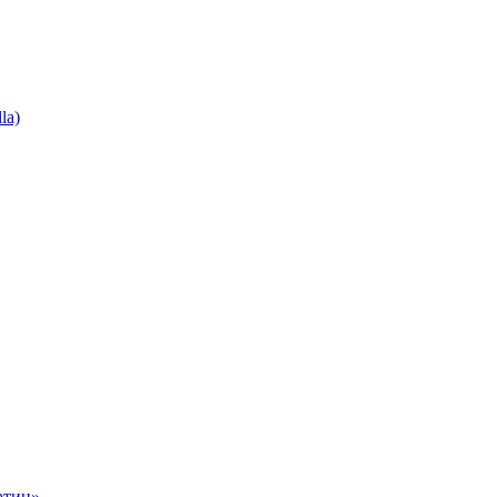
la)
ртин»