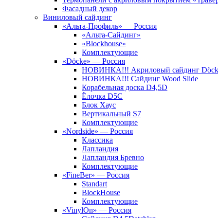
Фасадный декор
Виниловый сайдинг
«Альта-Профиль» — Россия
«Альта-Сайдинг»
«Blockhouse»
Комплектующие
«Döcke» — Россия
НОВИНКА!!! Акриловый сайдинг Döc
НОВИНКА!!! Сайдинг Wood Slide
Корабельная доска D4,5D
Ёлочка D5C
Блок Хаус
Вертикальный S7
Комплектующие
«Nordside» — Россия
Классика
Лапландия
Лапландия Бревно
Комплектующие
«FineBer» — Россия
Standart
BlockHouse
Комплектующие
«VinylOn» — Россия