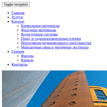
Toggle navigation
Главная
Услуги
Каталог
Кровельные материалы
Фасадные материалы
Водосточные системы
Паро- и гидроизоляционные пленки
Вентиляция подкровельного пространства
Мансардные окна и чердачные лестницы
Галерея
Фасады
Кровли
Контакты