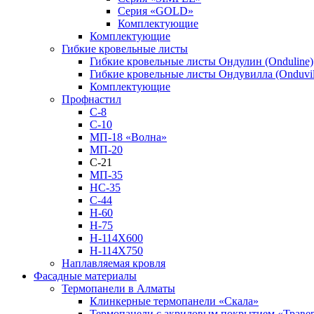
Серия «GOLD»
Комплектующие
Комплектующие
Гибкие кровельные листы
Гибкие кровельные листы Ондулин (Onduline)
Гибкие кровельные листы Ондувилла (Onduvil
Комплектующие
Профнастил
С-8
С-10
МП-18 «Волна»
МП-20
С-21
МП-35
НС-35
С-44
Н-60
Н-75
Н-114Х600
Н-114Х750
Наплавляемая кровля
Фасадные материалы
Термопанели в Алматы
Клинкерные термопанели «Скала»
Термопанели с акриловым покрытием «Траве