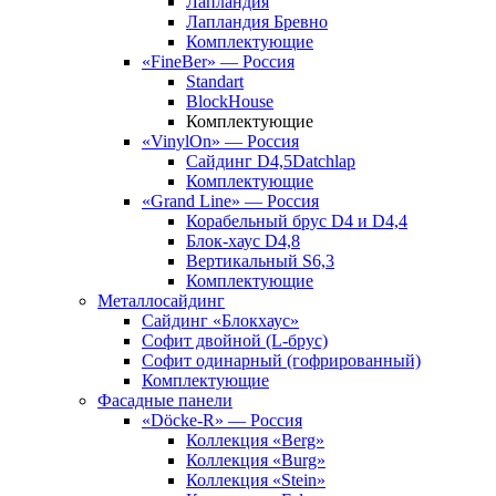
Лапландия
Лапландия Бревно
Комплектующие
«FineBer» — Россия
Standart
BlockHouse
Комплектующие
«VinylOn» — Россия
Сайдинг D4,5Datchlap
Комплектующие
«Grand Line» — Россия
Корабельный брус D4 и D4,4
Блок-хаус D4,8
Вертикальный S6,3
Комплектующие
Металлосайдинг
Сайдинг «Блокхаус»
Софит двойной (L-брус)
Софит одинарный (гофрированный)
Комплектующие
Фасадные панели
«Döcke-R» — Россия
Коллекция «Berg»
Коллекция «Burg»
Коллекция «Stein»