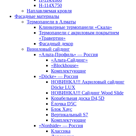
Н-114Х750
Наплавляемая кровля
Фасадные материалы
Термопанели в Алматы
Клинкерные термопанели «Скала»
Термопанели с акриловым покрытием
«Травертин»
Фасадный декор
Виниловый сайдинг
«Альта-Профиль» — Россия
«Альта-Сайдинг»
«Blockhouse»
Комплектующие
«Döcke» — Россия
НОВИНКА!!! Акриловый сайдинг
Döcke LUX
НОВИНКА!!! Сайдинг Wood Slide
Корабельная доска D4,5D
Ёлочка D5C
Блок Хаус
Вертикальный S7
Комплектующие
«Nordside» — Россия
Классика