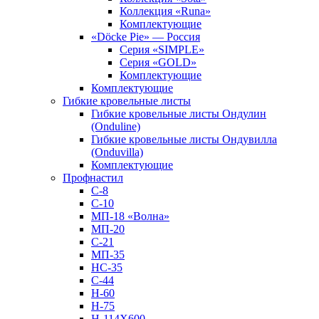
Коллекция «Runa»
Комплектующие
«Döcke Pie» — Россия
Серия «SIMPLE»
Серия «GOLD»
Комплектующие
Комплектующие
Гибкие кровельные листы
Гибкие кровельные листы Ондулин
(Onduline)
Гибкие кровельные листы Ондувилла
(Onduvilla)
Комплектующие
Профнастил
С-8
С-10
МП-18 «Волна»
МП-20
С-21
МП-35
НС-35
С-44
Н-60
Н-75
Н-114Х600