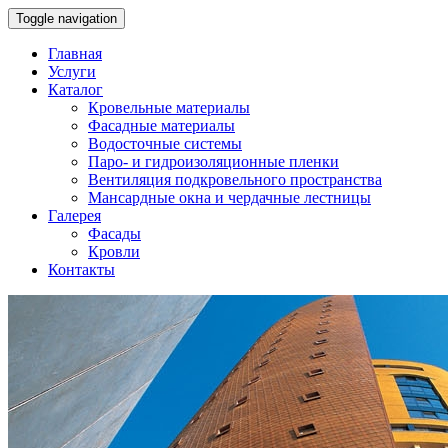
Toggle navigation
Главная
Услуги
Каталог
Кровельные материалы
Фасадные материалы
Водосточные системы
Паро- и гидроизоляционные пленки
Вентиляция подкровельного пространства
Мансардные окна и чердачные лестницы
Галерея
Фасады
Кровли
Контакты