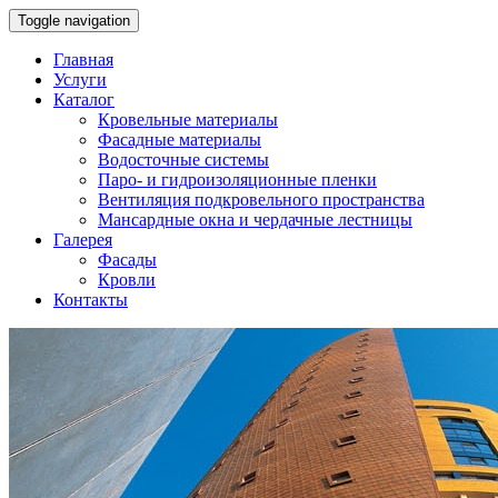
Toggle navigation
Главная
Услуги
Каталог
Кровельные материалы
Фасадные материалы
Водосточные системы
Паро- и гидроизоляционные пленки
Вентиляция подкровельного пространства
Мансардные окна и чердачные лестницы
Галерея
Фасады
Кровли
Контакты