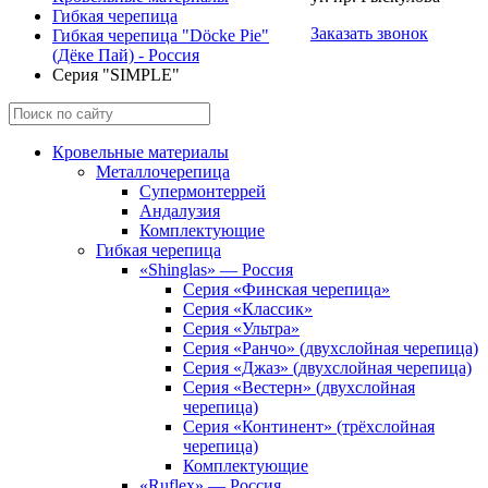
Гибкая черепица
Заказать звонок
Гибкая черепица "Döcke Pie"
(Дёке Пай) - Россия
Серия "SIMPLE"
Кровельные материалы
Металлочерепица
Супермонтеррей
Андалузия
Комплектующие
Гибкая черепица
«Shinglas» — Россия
Серия «Финская черепица»
Серия «Классик»
Серия «Ультра»
Серия «Ранчо» (двухслойная черепица)
Серия «Джаз» (двухслойная черепица)
Серия «Вестерн» (двухслойная
черепица)
Серия «Континент» (трёхслойная
черепица)
Комплектующие
«Ruflex» — Россия