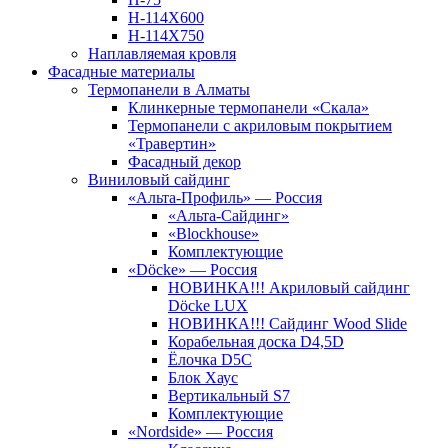
Н-114Х600
Н-114Х750
Наплавляемая кровля
Фасадные материалы
Термопанели в Алматы
Клинкерные термопанели «Скала»
Термопанели с акриловым покрытием
«Травертин»
Фасадный декор
Виниловый сайдинг
«Альта-Профиль» — Россия
«Альта-Сайдинг»
«Blockhouse»
Комплектующие
«Döcke» — Россия
НОВИНКА!!! Акриловый сайдинг
Döcke LUX
НОВИНКА!!! Сайдинг Wood Slide
Корабельная доска D4,5D
Ёлочка D5C
Блок Хаус
Вертикальный S7
Комплектующие
«Nordside» — Россия