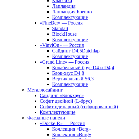
Классика
Лапландия
Лапландия Бревно
Комплектующие
«FineBer» — Россия
Standart
BlockHouse
Комплектующие
«VinylOn» — Россия
Сайдинг D4,5Datchlap
Комплектующие
«Grand Line» — Россия
Корабельный брус D4 и D4,4
Блок-хаус D4,8
Вертикальный S6,3
Комплектующие
Металлосайдинг
Сайдинг «Блокхаус»
Софит двойной (L-брус)
Софит одинарный (гофрированный)
Комплектующие
Фасадные панели
«Döcke-R» — Россия
Коллекция «Berg»
Коллекция «Burg»