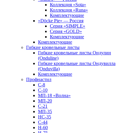
Коллекция «Sota»
Коллекция «Runa»
Комплектующие
«Döcke Pie» — Россия
Серия «SIMPLE»
Серия «GOLD»
Комплектующие
Комплектующие
Гибкие кровельные листы
Гибкие кровельные листы Ондулин
(Onduline)
Гибкие кровельные листы Ондувилла
(Onduvilla)
Комплектующие
Профнастил
С-8
С-10
МП-18 «Волна»
МП-20
С-21
МП-35
НС-35
С-44
Н-60
Н-75