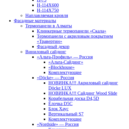
Н-114Х600
Н-114Х750
Наплавляемая кровля
Фасадные материалы
Термопанели в Алматы
Клинкерные термопанели «Скала»
Термопанели с акриловым покрытием
«Травертин»
Фасадный декор
Виниловый сайдинг
«Альта-Профиль» — Россия
«Альта-Сайдинг»
«Blockhouse»
Комплектующие
«Döcke» — Россия
НОВИНКА!!! Акриловый сайдинг
Döcke LUX
НОВИНКА!!! Сайдинг Wood Slide
Корабельная доска D4,5D
Ёлочка D5C
Блок Хаус
Вертикальный S7
Комплектующие
«Nordside» — Россия