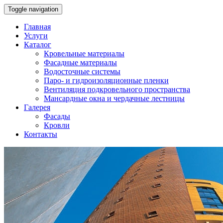
Toggle navigation
Главная
Услуги
Каталог
Кровельные материалы
Фасадные материалы
Водосточные системы
Паро- и гидроизоляционные пленки
Вентиляция подкровельного пространства
Мансардные окна и чердачные лестницы
Галерея
Фасады
Кровли
Контакты