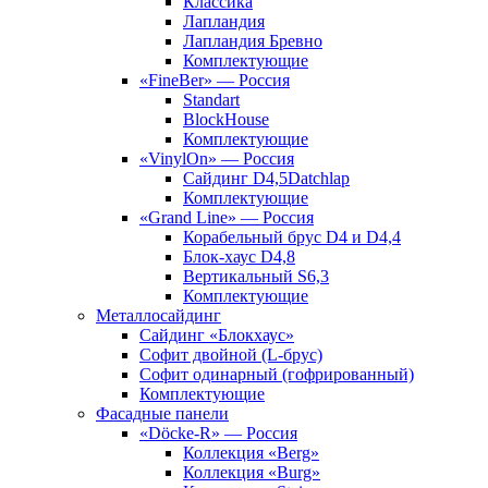
Классика
Лапландия
Лапландия Бревно
Комплектующие
«FineBer» — Россия
Standart
BlockHouse
Комплектующие
«VinylOn» — Россия
Сайдинг D4,5Datchlap
Комплектующие
«Grand Line» — Россия
Корабельный брус D4 и D4,4
Блок-хаус D4,8
Вертикальный S6,3
Комплектующие
Металлосайдинг
Сайдинг «Блокхаус»
Софит двойной (L-брус)
Софит одинарный (гофрированный)
Комплектующие
Фасадные панели
«Döcke-R» — Россия
Коллекция «Berg»
Коллекция «Burg»