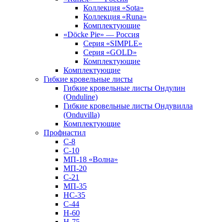
Коллекция «Sota»
Коллекция «Runa»
Комплектующие
«Döcke Pie» — Россия
Серия «SIMPLE»
Серия «GOLD»
Комплектующие
Комплектующие
Гибкие кровельные листы
Гибкие кровельные листы Ондулин
(Onduline)
Гибкие кровельные листы Ондувилла
(Onduvilla)
Комплектующие
Профнастил
С-8
С-10
МП-18 «Волна»
МП-20
С-21
МП-35
НС-35
С-44
Н-60
Н-75