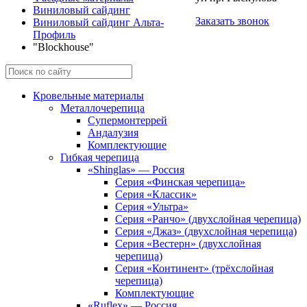
Виниловый сайдинг
Заказать звонок
Виниловый сайдинг Альта-
Профиль
"Blockhouse"
Кровельные материалы
Металлочерепица
Супермонтеррей
Андалузия
Комплектующие
Гибкая черепица
«Shinglas» — Россия
Серия «Финская черепица»
Серия «Классик»
Серия «Ультра»
Серия «Ранчо» (двухслойная черепица)
Серия «Джаз» (двухслойная черепица)
Серия «Вестерн» (двухслойная
черепица)
Серия «Континент» (трёхслойная
черепица)
Комплектующие
«Ruflex» — Россия