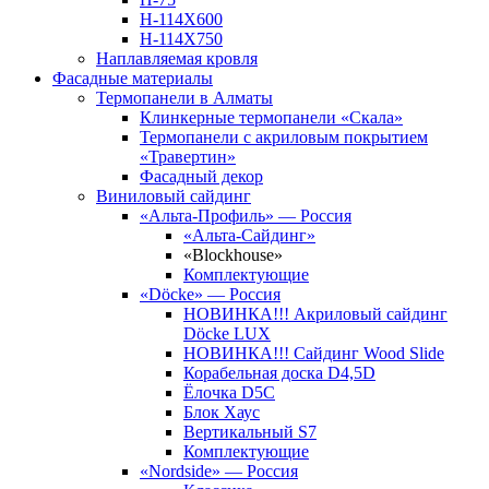
Н-114Х600
Н-114Х750
Наплавляемая кровля
Фасадные материалы
Термопанели в Алматы
Клинкерные термопанели «Скала»
Термопанели с акриловым покрытием
«Травертин»
Фасадный декор
Виниловый сайдинг
«Альта-Профиль» — Россия
«Альта-Сайдинг»
«Blockhouse»
Комплектующие
«Döcke» — Россия
НОВИНКА!!! Акриловый сайдинг
Döcke LUX
НОВИНКА!!! Сайдинг Wood Slide
Корабельная доска D4,5D
Ёлочка D5C
Блок Хаус
Вертикальный S7
Комплектующие
«Nordside» — Россия