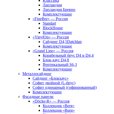
Классика
Лапландия
Лапландия Бревно
Комплектующие
«FineBer» — Россия
Standart
BlockHouse
Комплектующие
«VinylOn» — Россия
Сайдинг D4,5Datchlap
Комплектующие
«Grand Line» — Россия
Корабельный брус D4 и D4,4
Блок-хаус D4,8
Вертикальный S6,3
Комплектующие
Металлосайдинг
Сайдинг «Блокхаус»
Софит двойной (L-брус)
Софит одинарный (гофрированный)
Комплектующие
Фасадные панели
«Döcke-R» — Россия
Коллекция «Berg»
Коллекция «Burg»