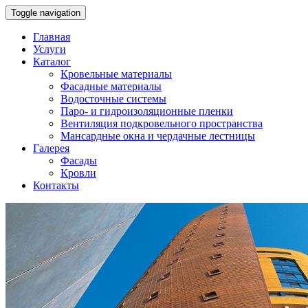
Toggle navigation
Главная
Услуги
Каталог
Кровельные материалы
Фасадные материалы
Водосточные системы
Паро- и гидроизоляционные пленки
Вентиляция подкровельного пространства
Мансардные окна и чердачные лестницы
Галерея
Фасады
Кровли
Контакты